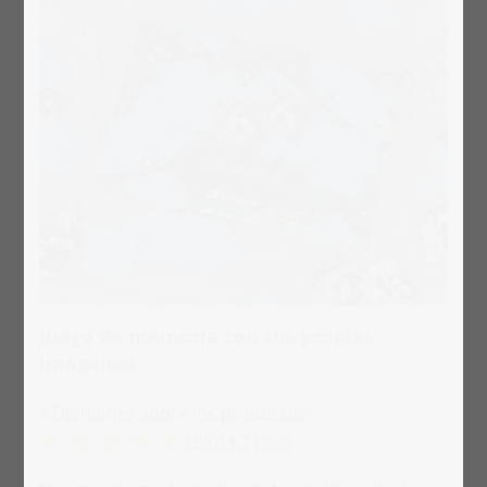
Juego de memoria con tus propias
imágenes
» Opiniones sobre los productos:
(200)
4,71
/
5,0