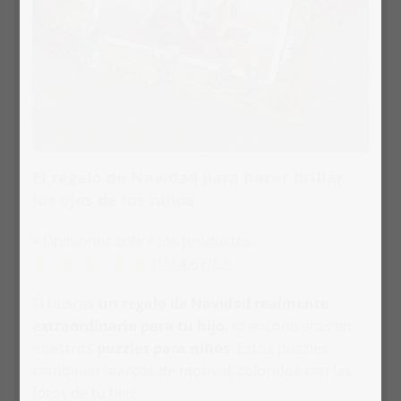
El regalo de Navidad para hacer brillar
los ojos de los niños
» Opiniones sobre los productos:
(18)
4,67
/
5,0
Si buscas
un regalo de Navidad realmente
extraordinario para tu hijo
, lo encontrarás en
nuestros
puzzles para niños
. Estos puzzles
combinan marcos de motivos coloridos con las
fotos de tu hijo.