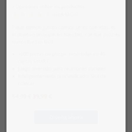
» Opiniones sobre los productos:
(32)
4,47
/
5,0
Pasar tiempo juntos con los seres queridos, es
el objetivo principal en Navidad. Y armar puzzles
nunca fue tan fácil.
1000 piezas de puzzle, repartidas en 40
cajitas SMART
Juego divertido para reuniones sociales
Inteligentemente preclasificado, fácil de
colocar
54,99 €
39,99 €
Diseña ahora