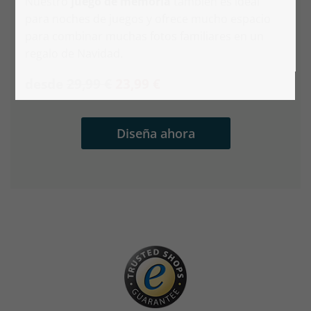
Nuestro
juego de memoria
también es ideal
para noches de juegos y ofrece mucho espacio
para combinar muchas fotos familiares en un
regalo de Navidad.
desde
29,99 €
23,99 €
Diseña ahora