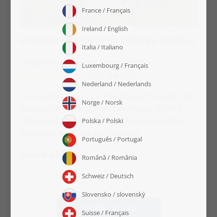
El favorito de todos los elfos de Navidad
» Opiniones sobre los productos:
(3638)
4,64
/
5,0
Con mucho amor y casi hecho por ti mismo: Un
Fotopuzzle especialmente diseñado. De 48 a
2000 piezas, hay el regalo de Navidad perfecto
para cada miembro de la familia.
desde 22,99 €
Diseña ahora