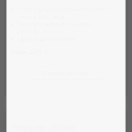
Combinación de tus propias fotos y temas
favoritos de los niños
Tus propios textos y título de caja
personalizado
Juguete seguro y duradero
desde 22,99 €
Descúbrelo ahora
Fotopuzzle-Collage