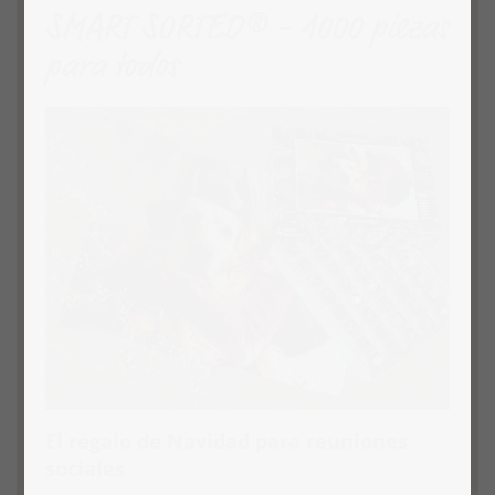
SMART SORTED® - 1000 piezas
para todos
El regalo de Navidad para reuniones
sociales