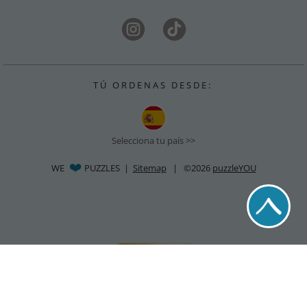
T Ú O R D E N A S D E S D E :
Selecciona tu país >>
WE
PUZZLES |
Sitemap
| ©2026
puzzleYOU