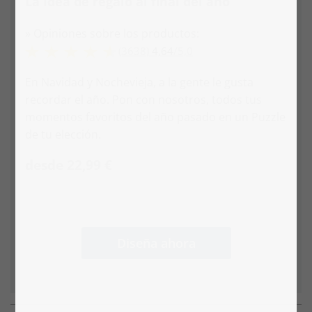
La idea de regalo al final del año
» Opiniones sobre los productos:
(3638)
4,64
/
5,0
En Navidad y Nochevieja, a la gente le gusta
recordar el año. Pon con nosotros, todos tus
momentos favoritos del año pasado en un Puzzle
de tu elección.
desde 22,99 €
Diseña ahora