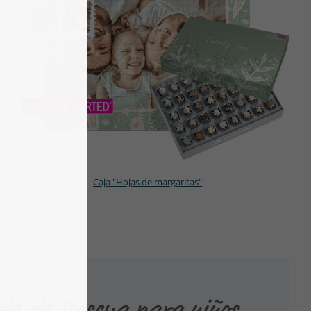
Caja "Hojas de margaritas"
le de Pascua para niños