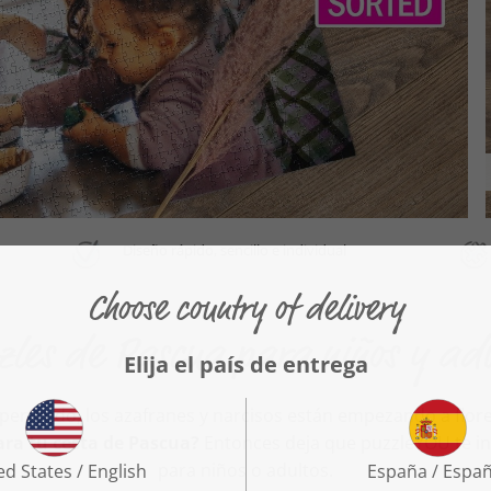
Diseño rápido, sencillo e individual
zles de Pascua para niños y adu
pertando, los azafranes y narcisos están empezando a flore
ara tu cesta de Pascua?
Entonces deja que puzzleYOU te in
para niños o adultos.