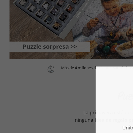
Puzzle sorpresa >>
Más de 4 millones de clientes satisfechos
Puz
La primavera está des
ninguna
idea de regalo p