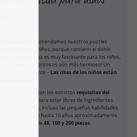
uctos:
,0
ara niños
, te recomendamos nuestros puzzles
o regalo para los niños, porque contienn el doble
ya en un puzzle ya es muy fascinante para los niños.
on sus héroes favoritos es aún más hermoso! Un
osaurios y bomberos –
Las risas de los niños están
alo de Pascua!
zleYOU cumplen con los estrictos
requisitos del
án garantizados para estar libres de ingredientes
 cartón del puzzle, incluso las pequeñas habilidades
rán. Para niños de hasta 10 años aproximadamente,
zles infantiles de
48, 100 y 200 piezas
.