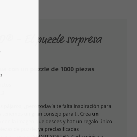
 - El puzzle sorpresa
cua con un puzzle de 1000 piezas
uctos:
,0
 pájaros, ¿pero todavía te falta inspiración para
s tenemos un gran consejo para ti. Crea
un
a
con la imagen que desees y haz un regalo único
iezas de puzzle, ya preclasificadas
icajas – eso es SMART SORTED. Cada minicaja