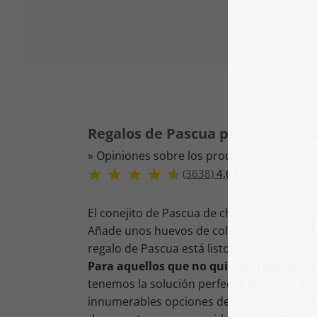
Regalos de Pascua para todos lo
» Opiniones sobre los productos:
(3638)
4,64
/
5,0
El conejito de Pascua de chocolate es una p
Añade unos huevos de colores y una bonita t
regalo de Pascua está listo. Pero eso no p
Para aquellos que no quieran regalar un
tenemos la solución perfecta. Nuestros Fo
innumerables opciones de diseño creativo 