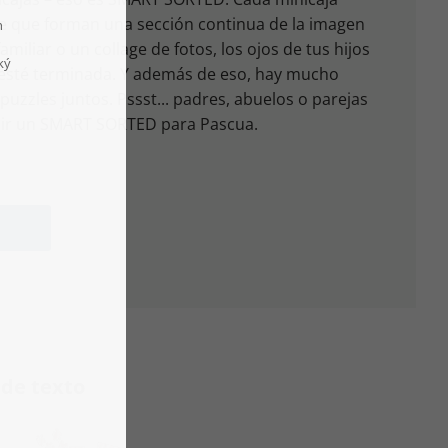
le que forman una sección continua de la imagen
amiliar o un collage de fotos, los ojos de tus hijos
 esté terminada. Y además de eso, hay mucho
puzzles juntos. Pssst... padres, abuelos o parejas
ibir un SMART SORTED para Pascua.
 de texto