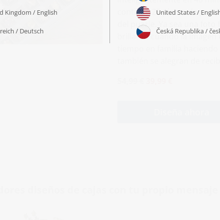
contiene 25 piezas de puzz
del puzzle. Ya sea una foto f
brillarán cuando la imagen
tiempo en familia haciendo 
también se alegran de rec
54,99 €
39,99 €
Diseña ahora
ores diseños de cajas con tu propio mensaje