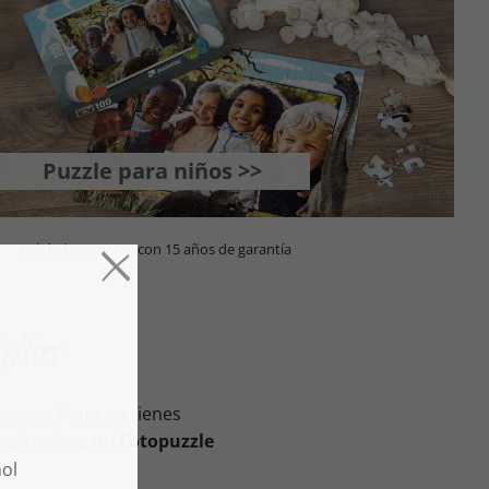
Puzzle para niños >>
Calidad premium, con 15 años de garantía
ltos
cer …. Y aun no tienes
spire. Crea un
Fotopuzzle