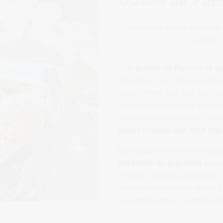
» Opiniones sobre los prod
(18)
4,67
/
5
Si el
puzzle de Pascua es p
infantiles. Son ideales com
efecto Wow: Ver una foto su
Pero una foto suya junto c
puzzle con unicornios, din
garantizadas con este reg
Los puzzles para niños puz
estándar de juguetes
y est
nocivos. Gracias al robusto
motoras gruesas se diverti
recomendamos nuestros puz