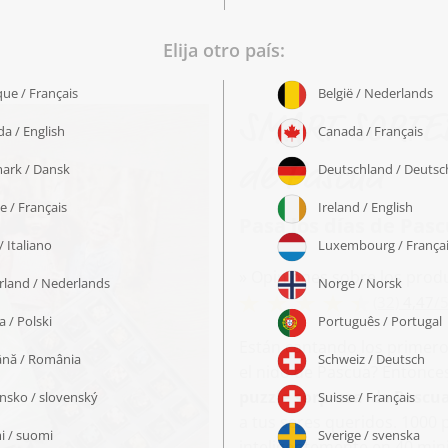
SMART SORTED®
de Pascua
Pasa los días de Pas
» Opiniones sobre los prod
(32)
4,47
/
5
Están cantando los primeros
el nido de Pascua? Entonce
puzzle sorpresa de Pascu
a tus seres queridos. 1000 p
inteligentemente en 40 min