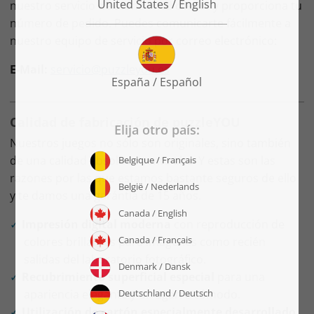
nuestro servicio de atención al cliente y proporciona tu
número de pedido. Puedes comunicarte fácilmente a
nuestro equipo de servicio por correo electrónico:
E-Mail:
servicio@puzzleyou.es
Calidad de fabricación de puzzleYOU
Nuestros juegos no sólo son originales, sino también
de una calidad absolutamente alta. Y estas son las
razones por las que estamos bastante seguros de ello
y te damos una garántía de 15 años.
Impresión digital moderna
con reproducción de
colores brillantes para imágenes como recién
salidas del laboratorio fotográfico.
Recubrimiento superficial especial
para una
apariencia elegante y un agarre cómodo.
Utilización de cartón especialmente desarrollado