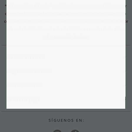
*
Al hacer clic en el botón "Suscribirse", aceptas que se te informe por
correo electrónico de las ofertas y promociones de vez en cuando. Tu
consentimiento puede ser revocado con un solo clic en la parte inferior
de cada boletín. Encontrarás más detalles en nuestra declaración
protección de datos
.
sobre
Servicio al cliente
Sugerencias e ideas
Sobre nosotros
Forma de pago
S Í G U E N O S E N :