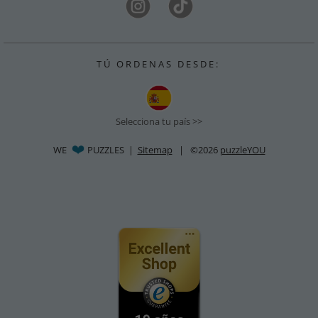
T Ú O R D E N A S D E S D E :
Selecciona tu país >>
WE
PUZZLES |
Sitemap
| ©2026
puzzleYOU