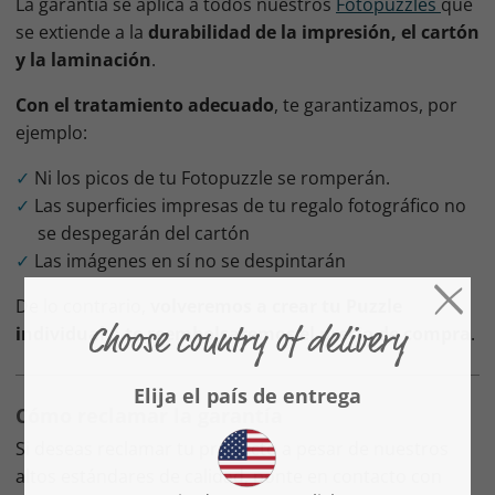
La garantía se aplica a todos nuestros
Fotopuzzles
que
se extiende a la
durabilidad de la impresión, el cartón
y la laminación
.
Con el tratamiento adecuado
, te garantizamos, por
ejemplo:
Ni los picos de tu Fotopuzzle se romperán.
Las superficies impresas de tu regalo fotográfico no
se despegarán del cartón
Las imágenes en sí no se despintarán
De lo contrario,
volveremos a crear tu Puzzle
individual
o
te reembolsaremos el precio de compra
.
Cómo reclamar la garantía
Si deseas reclamar tu producto a pesar de nuestros
altos estándares de calidad, ponte en contacto con