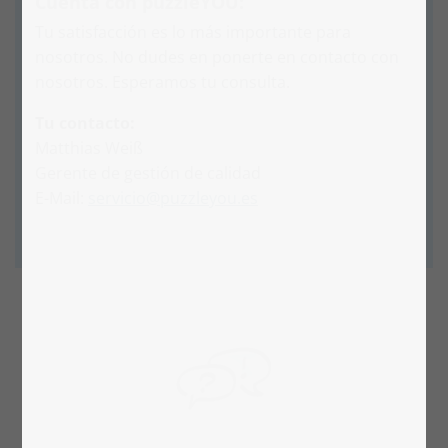
Cuenta con puzzleYOU:
Tu satisfacción es lo más importante para
nosotros. No dudes en ponerte en contacto con
nosotros. Esperamos tu consulta.
Tu contacto:
Matthias Weiß
Gerente de gestión de calidad
E-Mail:
servicio@puzzleyou.es