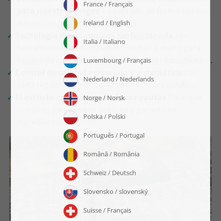
para nuestros juegos
– adaptado de forma óptima
a
nuestros requisitos de calidad
.
Tecnología de estampado perfeccionada
con
herramientas de troquelado hechas a mano para
bordes de corte limpios y ligeramente redondeados.
Control de calidad esmerado y sistemático
con
cada regalo fotográfico – tienes nuestra palabra.
El estricto cumplimiento de las pautas
hace que
nuestros juegos sean seguros y garanticen
ingredientes seguros.