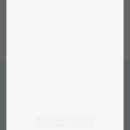
FAQ
E-Mail:
servicio@mifotopuzzle.es
También te mantendremos al día por correo
electrónico:
¡Suscríbete al boletín ahora!