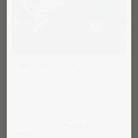
Juegos individuales con tus fotos
más bonitas
Juego de memoria – Revive tus fotos de
forma divertida
Con este regalo fotográfico puedes demostrar tu
concentración y memoria con tus amigos y
familiares.
Las cartas del juego de
memoria
ofrece espacio para una amplia