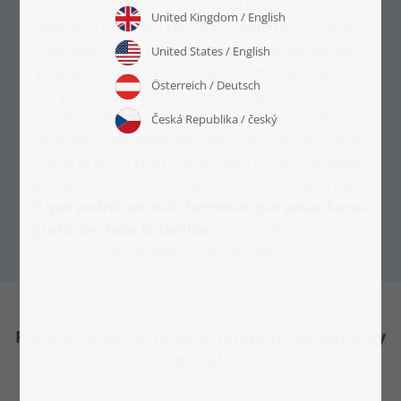
personalizados no solo se ven bonitos, sino que
también combinan recuerdos antiguos y nuevos.
Momentos pasados, capturados en imágenes,
pueden ser maravillosamente inmortalizados en
los puzzles personalizados y juegos de memoria
personalizados. Cuando los armas y juegas,
puedes experimentarlo una y otra vez. A toda la
familia le gusta reunirse, ya sean chicos o grandes,
ya sea un adolescente tenaz, o el incansable papá.
Y que podría ser más hermoso que pasar horas
junto con toda la familia
, especialmente porque
el tiempo juntos, es poco.
Porqué nuestros regalos fotográficos son muy
especiales: