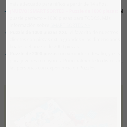
más adecuado para niños a partir de 14 años.
¡NUEVO! SMART SORTED – Puzzle de 1000 piezas:
el
puzzle perfecto – 1000 piezas para TODOS. Más
información sobre
SMART SORTED >>
Puzzle de 1000 piezas XXL
: el favorito de nuestros
clientes con piezas extra grandes y las dimensiones
finales del puzzle de 2000 piezas
Puzzle de 2000 piezas:
un verdadero desafío, ya sea
para jóvenes o mayores. Principalmente lo disfrutan,
las personas con experiencia en Puzzles.