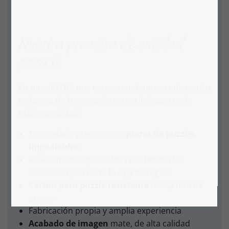
Nuestra promesa de calidad
para ti
En puzzleYOU, nos comprometemos a entregarte
cada una de tus creaciones exclusivas, con la
máxima calidad.
Troquelado preciso para
piezas de puzzles
inigualables
Revestimiento protector resistente a los
arañazos que realza la caja de regalo
Cartón para puzzle resistente
de 2,2 mm de
grosor
Fabricación propia y amplia experiencia
Acabado de imagen
mate, de alta calidad