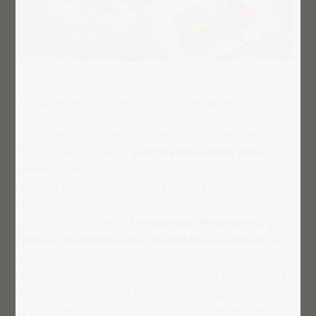
Puzzle para niños con sus propias fotos
También hemos pensado en los más pequeños y
hemos desarrollado
puzzles especiales para
niños.
Combina marcos de coloridas imágenes
con las fotos de tu hijo. Los héroes favoritos de la
habitación de los niños en casa retozan en las
plantillas de diseño:
Unicornios, dinosaurios y
héroes transforman el Puzzle Personalizado
en
un gran regalo fotográfico para niños. Los bordes
cortados redondeados y el cartón de puzzle extra
grueso hacen que el Puzzle sea un juguete seguro
y duradero. Como de costumbre, puedes insertar