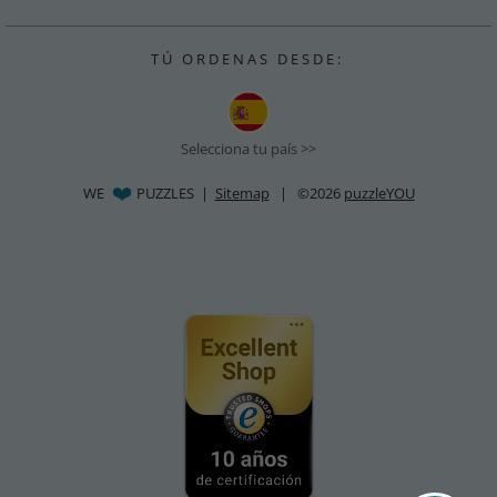
T Ú O R D E N A S D E S D E :
Selecciona tu país >>
WE
PUZZLES |
Sitemap
| ©2026
puzzleYOU