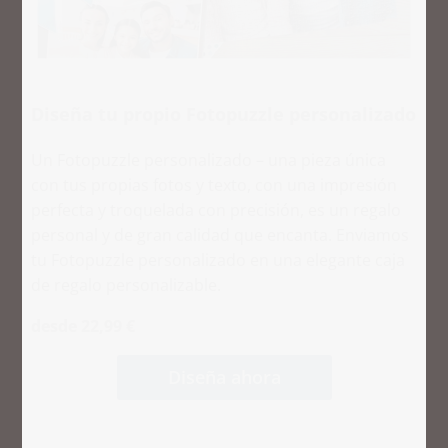
Diseña tu propio Fotopuzzle personalizado
Un Fotopuzzle personalizado – una pieza única
con tus propias fotos y texto, con una impresión
perfecta y troquelada con precisión, es un regalo
personal y de gran calidad que encanta. Enviamos
tu Fotopuzzle personalizado en una elegante caja
de regalo personalizable.
desde 22,99 €
Diseña ahora