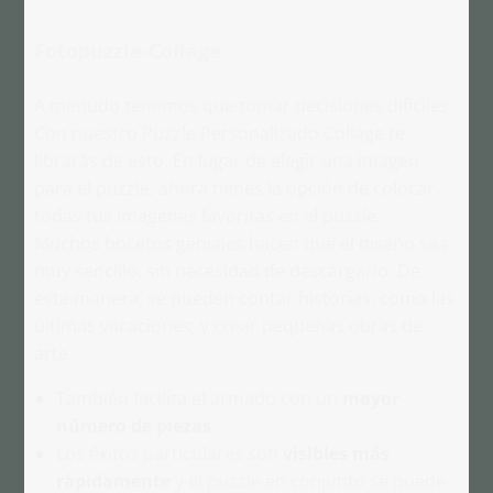
Fotopuzzle-Collage
A menudo tenemos que tomar decisiones difíciles.
Con nuestro Puzzle Personalizado Collage te
librarás de esto. En lugar de elegir una imagen
para el puzzle, ahora tienes la opción de colocar
todas tus imágenes favoritas en el puzzle.
Muchos bocetos geniales hacen que el diseño sea
muy sencillo, sin necesidad de descargarlo. De
esta manera, se pueden contar historias, como las
últimas vacaciones, y crear pequeñas obras de
arte.
También facilita el armado con un
mayor
número de piezas
.
Los éxitos particulares son
visibles más
rápidamente
y el puzzle en conjunto se puede