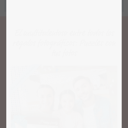
El multitalentoso entre todos los
regalos fotográficos: Puzzles con
tus fotos