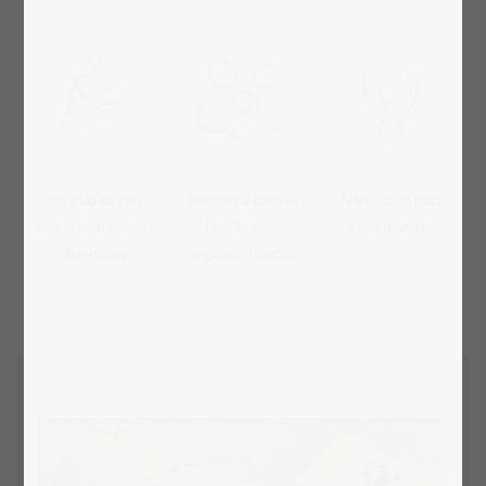
No solo se ven
Reunen a toda la
Adecuados para
bien, también son
familia – sin
cada ocasión
divertidos
importar la edad