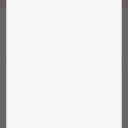
Tu puzzle está terminado y te preguntas, qué
pasa ahora?
Gracias al marco personalizado y al pegamento para
puzzle, tu puzzle no tiene que ser devuelto a la caja,
sino que se puede fijar fácilmente y colgar en la pared
de la casa. Así, conviertes un Puzzle en una imagen
muy especial. Estos pequeños ayudantes se pueden
encontrar en nuestros accesorios.