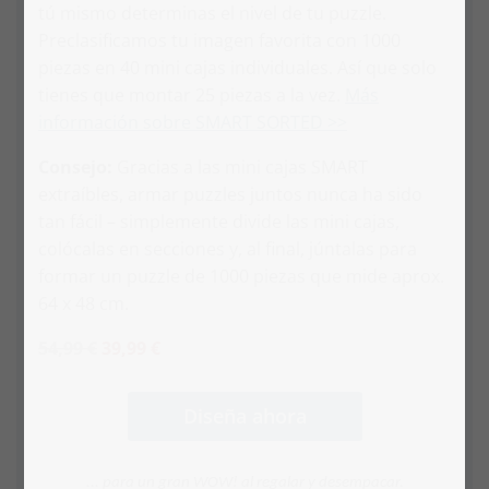
tú mismo determinas el nivel de tu puzzle.
Preclasificamos tu imagen favorita con 1000
piezas en 40 mini cajas individuales. Así que solo
tienes que montar 25 piezas a la vez.
Más
información sobre SMART SORTED >>
Consejo:
Gracias a las mini cajas SMART
extraíbles, armar puzzles juntos nunca ha sido
tan fácil – simplemente divide las mini cajas,
colócalas en secciones y, al final, júntalas para
formar un puzzle de 1000 piezas que mide aprox.
64 x 48 cm.
54,99 €
39,99 €
Diseña ahora
... para un gran WOW! al regalar y desempacar.