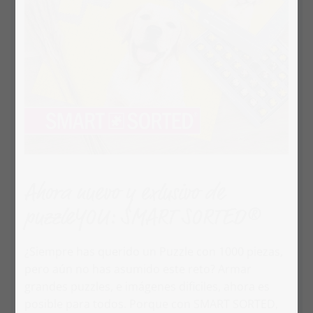
Ahora nuevo y exlusivo de
puzzleYOU: SMART SORTED®
¿Siempre has querido un Puzzle con 1000 piezas,
pero aún no has asumido este reto? Armar
grandes puzzles, e imágenes dificiles, ahora es
posible para todos. Porque con SMART SORTED,