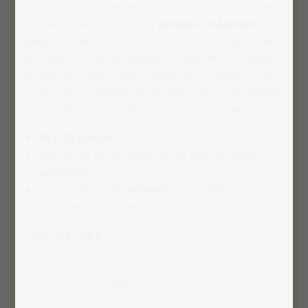
variedad de imágenes. Entonces, ¿por qué no te
vuelves creativo? Con tus
propias imágenes
, el
juego de memoria se convierte en un juego que
en cada ocasión de regalo entusiasma. Un regalo
fotográfico único que es divertido y siempre con
gusto será nuevamente sacado, para que puedas
revivir viejos recuerdos con tus seres queridos.
36
o
72 cartas
Las cartas se entregan en su caja de
juego
personal
.
Un producto de
calidad
que se disfruta
durante mucho tiempo
32,99 €
27,99 €
Juego de memoria