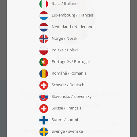
Navidad >>
Puzzles personalizados para
pasar tiempo juntos
puzzleYOU, es sinónimo de más que regalos
fotográficos clásicos. Nuestros regalos