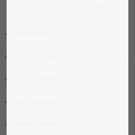
adecuada para tu Puzzle
Personalizado?
Puzzle de 48 piezas:
con piezas para puzzle XXL, el
puzzle ideal para niños pequeños, personas
mayores y personas con demencia.
Puzzle de 100 piezas:
el desafío perfecto para niños
a partir de 6 años, sin exigir demasiado y sin causar
frustración.
Puzzle de 200 piezas:
mismo tamaño del puzzle de
500 piezas, pero con piezas más grandes, ideal para
niños y adultos mayores.
Puzzle de 500 piezas
:
asegura experiencias de éxito
rápidas que todavía requieren concentración,
adecuado a partir de 8-10 años.
Puzzle de 1000 piezas:
este número de piezas
requiere paciencia y concentración, por eso es el