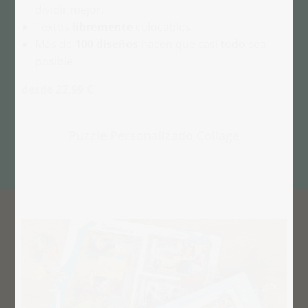
dividir mejor.
Textos
libremente
colocables.
Más de
100 diseños
hacen que casi todo sea
posible.
desde 22,99 €
Puzzle Personalizado Collage