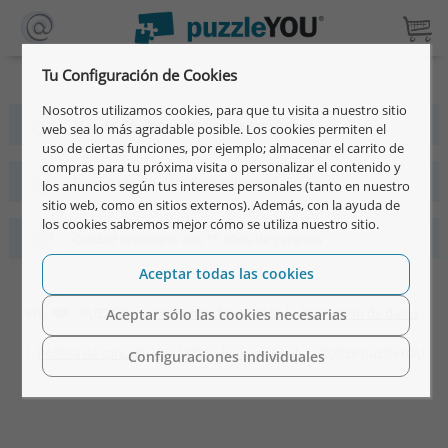
Tu Configuración de Cookies
Nosotros utilizamos cookies, para que tu visita a nuestro sitio
Más de 4 millones de clientes satisfechos
web sea lo más agradable posible. Los cookies permiten el
uso de ciertas funciones, por ejemplo; almacenar el carrito de
compras para tu próxima visita o personalizar el contenido y
Diseño rápido, sencillo e individual
los anuncios según tus intereses personales (tanto en nuestro
sitio web, como en sitios externos). Además, con la ayuda de
los cookies sabremos mejor cómo se utiliza nuestro sitio.
Calidad premium, con 15 años de garantía
Aceptar todas las cookies
WE
PUZZLES |
Preguntas frecuentes
|
Protección de datos
Aceptar sólo las cookies necesarias
|
Política de cancelación
|
CGC
|
Aviso legal
|
©2026 puzzleYOU
Configuraciones individuales