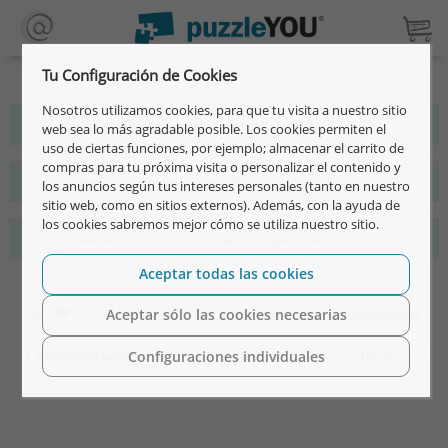
Tu Configuración de Cookies
Nosotros utilizamos cookies, para que tu visita a nuestro sitio
Más de 4 millones de clientes satisfechos
web sea lo más agradable posible. Los cookies permiten el
uso de ciertas funciones, por ejemplo; almacenar el carrito de
compras para tu próxima visita o personalizar el contenido y
Diseño rápido, sencillo e individual
los anuncios según tus intereses personales (tanto en nuestro
sitio web, como en sitios externos). Además, con la ayuda de
los cookies sabremos mejor cómo se utiliza nuestro sitio.
Calidad premium, con 15 años de garantía
Aceptar todas las cookies
WE
PUZZLES |
Preguntas frecuentes
|
Protección de datos
Aceptar sólo las cookies necesarias
|
Política de cancelación
|
CGC
|
Aviso legal
|
©2026 puzzleYOU
Configuraciones individuales